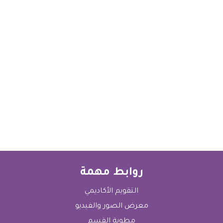
التقرير السنوي
شكاوي ومقترحات الطالبات
روابط مهمة
التقويم الأكاديمي
معرض الصور والفيديو
مطوية القسم