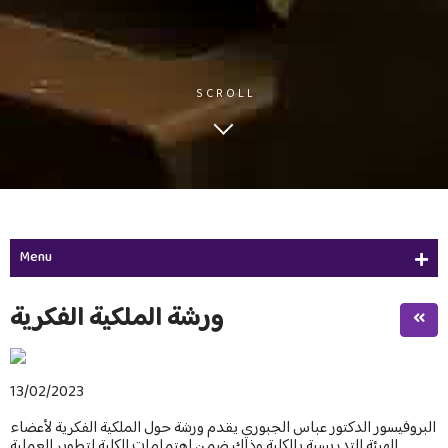
SCROLL
Menu
Initiatives
ورشة الملكية الفكرية
Initiatives
Image & Video Gallery
13/02/2023
Advertisements
البروفيسور الدكتور عباس الجبوري يقدم ورشة حول الملكية الفكرية لأعضاء
الهيئة التدريسية بالكلية وذلك ضمن اهتمامات الكلية لتطوير العملية