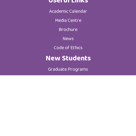
Useful Links
Academic Calendar
Media Centre
Brochure
News
Code of Ethics
New Students
Graduate Programs
Postgraduate Programs
Admission & Registration Department
Tuition Fees
Current Students
Department of Student Affairs
Student General Instructions